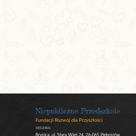
Niepubliczne Przedszkole
Fundacji Rozwój dla Przyszłości
SIEDZIBA:
Brynica, ul. Stara Wieś 24, 26-065 Piekoszów