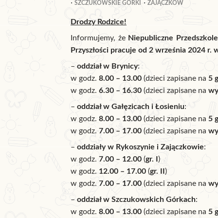
SZCZUKOWSKIE GÓRKI
ZAJĄCZKÓW
Drodzy Rodzice!
Informujemy, że
Niepubliczne Przedszkole
Przyszłości pracuje od 2 września 2024 r. 
–
oddział w Brynicy
:
w godz.
8.00 – 13.00
(dzieci zapisane na
5 
w godz.
6.30 – 16.30
(dzieci zapisane na
wy
–
oddział w Gałęzicach i Łosieniu
:
w godz.
8.00 – 13.00
(dzieci zapisane na
5 g
w godz.
7.00 – 17.00
(dzieci zapisane na
wy
–
oddziały w Rykoszynie
i
Zajączkowie
:
w godz.
7.00 – 12.00
(
gr. I
)
w godz.
12.00 – 17.00
(
gr. II
)
w godz.
7.00 – 17.00
(dzieci zapisane na
wy
–
oddział w Szczukowskich Górkach
:
w godz.
8.00 – 13.00
(dzieci zapisane na
5 