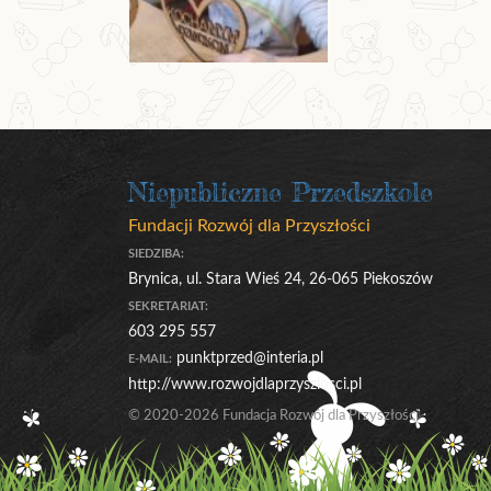
Niepubliczne Przedszkole
Fundacji Rozwój dla Przyszłości
SIEDZIBA:
Brynica, ul. Stara Wieś 24, 26-065 Piekoszów
SEKRETARIAT:
603 295 557
punktprzed@interia.pl
E-MAIL:
http://www.rozwojdlaprzyszlosci.pl
© 2020-2026 Fundacja Rozwój dla Przyszłości