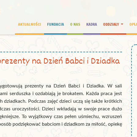
AKTUALNOŚCI
FUNDACJA
O NAS
KADRA
ODDZIAŁY
OPŁ
prezenty na Dzień Babci i Dziadka
ygotowują prezenty na Dzień Babci i Dziadka. W sali
ami serduszka i ozdabiają je brokatem. Każda praca jest
dziadkach. Podczas zajęć dzieci uczą się także krótkich
dczas uroczystości. Dzieci wkładają w swoje prace dużo
jpiękniejsze. To wyjątkowy czas pełen uśmiechu, wzruszeń
sposób podziękować babciom i dziadkom za miłość, opiekę