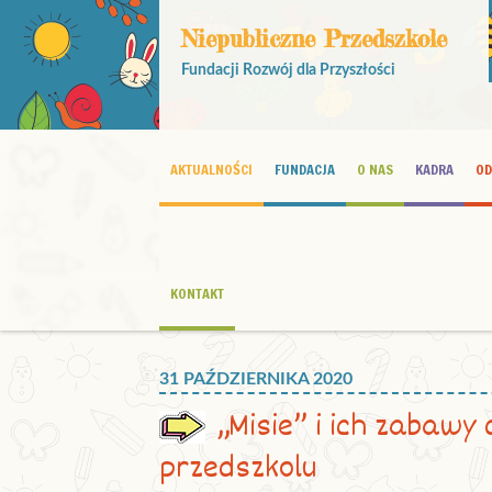
Niepubliczne Przedszkole
Fundacji Rozwój dla Przyszłości
AKTUALNOŚCI
FUNDACJA
O NAS
KADRA
OD
KONTAKT
31 PAŹDZIERNIKA 2020
„Misie” i ich zabawy
przedszkolu