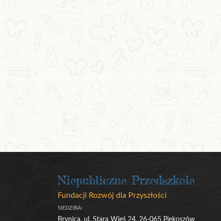
Niepubliczne Przedszkole
Fundacji Rozwój dla Przyszłości
SIEDZIBA:
Brynica, ul. Stara Wieś 24, 26-065 Piekoszów