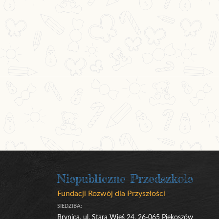
Niepubliczne Przedszkole
Fundacji Rozwój dla Przyszłości
SIEDZIBA:
Brynica, ul. Stara Wieś 24, 26-065 Piekoszów