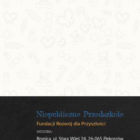
Niepubliczne Przedszkole
Fundacji Rozwój dla Przyszłości
SIEDZIBA:
Brynica, ul. Stara Wieś 24, 26-065 Piekoszów