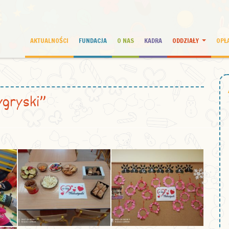
AKTUALNOŚCI
FUNDACJA
O NAS
KADRA
ODDZIAŁY
OPŁ
ygryski”