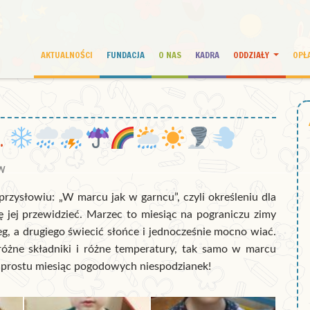
AKTUALNOŚCI
FUNDACJA
O NAS
KADRA
ODDZIAŁY
OPŁ
…
W
przysłowiu: „W marcu jak w garncu”, czyli określeniu dla
ię jej przewidzieć. Marzec to miesiąc na pograniczu zimy
eg, a drugiego świecić słońce i jednocześnie mocno wiać.
różne składniki i różne temperatury, tak samo w marcu
po prostu miesiąc pogodowych niespodzianek!