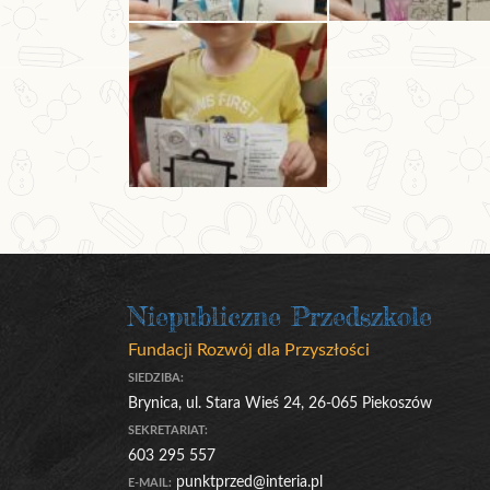
Niepubliczne Przedszkole
Fundacji Rozwój dla Przyszłości
SIEDZIBA:
Brynica, ul. Stara Wieś 24, 26-065 Piekoszów
SEKRETARIAT:
603 295 557
punktprzed@interia.pl
E-MAIL: