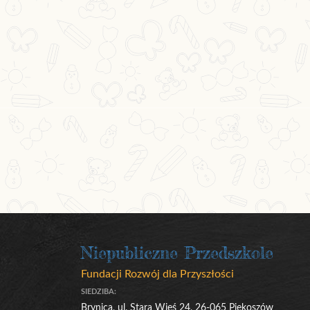
Niepubliczne Przedszkole
Fundacji Rozwój dla Przyszłości
SIEDZIBA:
Brynica, ul. Stara Wieś 24, 26-065 Piekoszów