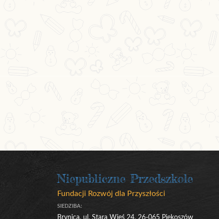
Niepubliczne Przedszkole
Fundacji Rozwój dla Przyszłości
SIEDZIBA:
Brynica, ul. Stara Wieś 24, 26-065 Piekoszów