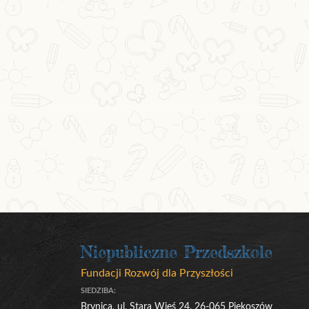
Niepubliczne Przedszkole
Fundacji Rozwój dla Przyszłości
SIEDZIBA:
Brynica, ul. Stara Wieś 24, 26-065 Piekoszów