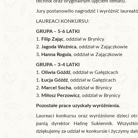
technik oraz oryginalnym ujęciem tematu.
Jury postanowiło nagrodzić i wyróżnić laure
LAUREACI KONKURSU:
GRUPA – 5-6 LATKI
1.
Filip Zając
, oddział w Brynicy
2.
Jagoda Woźnica
, oddział w Zajączkowie
3.
Hanna Rogula
, oddział w Zajączkowie
GRUPA – 3-4 LATKI
1.
Oliwia Góźdź
, oddział w Gałęzicach
1.
Łucja Góźdź
, oddział w Gałęzicach
2.
Marcel Socha
, oddział w Brynicy
3.
Miłosz Perzowicz
, oddział w Brynicy
Pozostałe prace uzyskały wyróżnienia.
Laureaci konkursu oraz wyróżnione dzieci o
panią dyrektor Halinę Sukiennik. Wszystk
dziękujemy za udział w konkursie i życzymy da