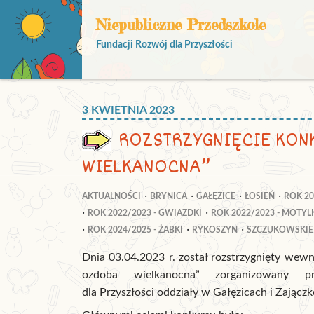
Niepubliczne Przedszkole
Fundacji Rozwój dla Przyszłości
3 KWIETNIA 2023
ROZSTRZYGNIĘCIE KON
WIELKANOCNA”
AKTUALNOŚCI
BRYNICA
GAŁĘZICE
ŁOSIEŃ
ROK 20
ROK 2022/2023 - GWIAZDKI
ROK 2022/2023 - MOTYL
ROK 2024/2025 - ŻABKI
RYKOSZYN
SZCZUKOWSKIE
Dnia 03.04.2023 r. został rozstrzygnięty wewn
ozdoba wielkanocna” zorganizowany pr
dla Przyszłości oddziały w Gałęzicach i Zającz