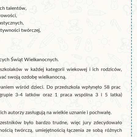
ych talentów,
łowości,
astycznych,
ktywności twórczej,
ących Świąt Wielkanocnych.
zkolaków w każdej kategorii wiekowej i ich rodziców,
ować swoją ozdobę wielkanocną.
waniem wśród dzieci. Do przedszkola wpłynęło 58 prac
rupie 3-4 latków oraz 1 praca wspólna 3 i 5 latka)
ch autorzy zasługują na wielkie uznanie i pochwałę.
czestników było bardzo trudne, więc jury zdecydowało
nością twórczą, umiejętnością łączenia ze sobą różnych