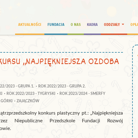
AKTUALNOŚCI
FUNDACJA
O NAS
KADRA
ODDZIAŁY
OPŁ
KURSU „NAJPIĘKNIEJSZA OZDOBA
22/2023 - GRUPA 1.
ROK 2022/2023 - GRUPA 2.
KI
ROK 2022/2023 - TYGRYSKI
ROK 2023/2024 - SMERFY
 GÓRKI
ZAJĄCZKÓW
ątrzprzedszkolny konkurs plastyczny pt.: „Najpiękniejsza
zez Niepubliczne Przedszkole Fundacji Rozwój
kowie.