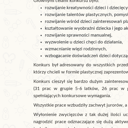
Głównymi celami konkursu było:
rozwijanie kreatywności dzieci i dziecięc
rozwijanie talentów plastycznych, pomys
rozwijanie wśród dzieci zainteresowań pl
kształtowanie wyobraźni dziecka i jego a
rozwijanie sprawności manualnej,
wyzwolenie u dzieci chęci do działania,
wzmacnianie więzi rodzinnych,
wzbogacanie doświadczeń dzieci dotycz
Konkurs był adresowany do wszystkich przeds
którzy chcieli w formie plastycznej zaprezent
Konkurs cieszył się bardzo dużym zaintereso
(31 prac w grupie 5-6 latków, 26 prac w g
spełniających konkursowe wymagania.
Wszystkie prace wzbudziły zachwyt jurorów, a i
Wyłonienie zwycięzców z tak dużej ilości u
nagrodzić prace odznaczające się dużą aktyw