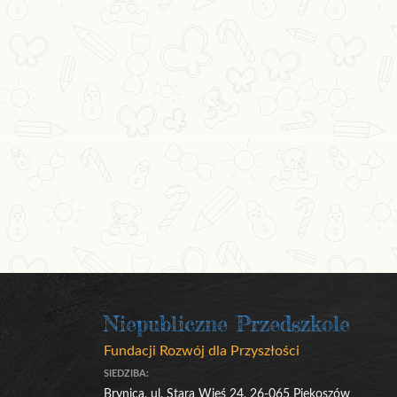
Niepubliczne Przedszkole
Fundacji Rozwój dla Przyszłości
SIEDZIBA:
Brynica, ul. Stara Wieś 24, 26-065 Piekoszów