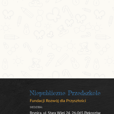
Niepubliczne Przedszkole
Fundacji Rozwój dla Przyszłości
SIEDZIBA:
Brynica, ul. Stara Wieś 24, 26-065 Piekoszów