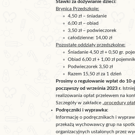
Stawki za dożywianie dzieci:
Brynica Przedszkole:
4,50 zł – śniadanie
6,00 zł – obiad
3,50 zł – podwieczorek
całodzienne: 14,00 zł
Pozostałe oddziały przedszkolne:
Śniadanie 4,50 zł + 0,50 gr. poj
Obiad 6,00 zł + 1,00 zł pojemni
Podwieczorek 3,50 zł
Razem 15,50 zł za 1 dzień
Prosimy o regulowanie wpłat do 10-
począwszy od września 2023 r.
Istnie
realizowania opłat przelewem na kont
Szczegóły w zakładce „
procedury pła
Podręczniki i wyprawka:
Informację o podręcznikach i wypraw
przekażą wychowawcy grup na spotk
organizacyjnych ustalonych przez