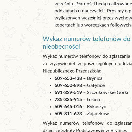
wrześniu. Płatności będą realizowan
oddziałach u nauczycieli. Prosimy o 
wyliczonych wcześniej przez wycho
kopertach lub woreczkach foliowych (
Wykaz numerów telefonów do 
nieobecności
Wykaz numerów telefonów do zgłaszania n
za wyżywienie) w poszczególnych oddzia
Niepublicznego Przedszkola:
609-653-438
– Brynica
609-650-898
– Gałęzice
691-329-519
– Szczukowskie Górki
785-335-915
– Łosień
609-645-016
– Rykoszyn
609-811-673
– Zajączków
Wykaz numerów telefonów do zgłaszani
dzieci ze Szkoły Podstawowej w Brynicy: