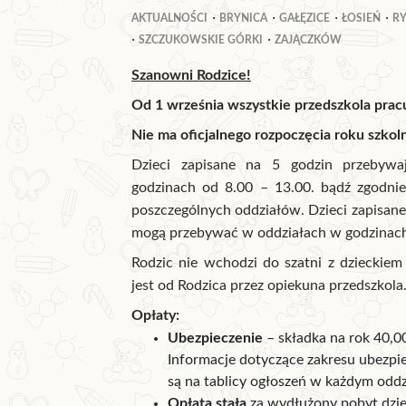
AKTUALNOŚCI
BRYNICA
GAŁĘZICE
ŁOSIEŃ
R
SZCZUKOWSKIE GÓRKI
ZAJĄCZKÓW
Szanowni Rodzice!
Od 1 września wszystkie przedszkola pracu
Nie ma oficjalnego rozpoczęcia roku szko
Dzieci zapisane na 5 godzin przebyw
godzinach od 8.00 – 13.00. bądź zgodnie
poszczególnych oddziałów. Dzieci zapisan
mogą przebywać w oddziałach w godzinach
Rodzic nie wchodzi do szatni z dzieckiem
jest od Rodzica przez opiekuna przedszkola
Opłaty:
Ubezpieczenie
– składka na rok 40,00
Informacje dotyczące zakresu ubezpi
są na tablicy ogłoszeń w każdym oddz
Opłata stała
za wydłużony pobyt dzie