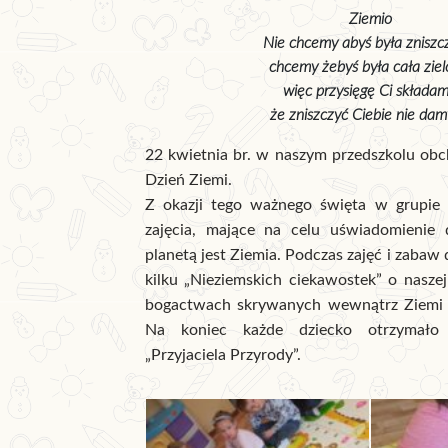
Ziemio

Nie chcemy abyś była zniszcz
chcemy żebyś była cała zielo
więc przysięgę Ci składamy
że zniszczyć Ciebie nie damy
22 kwietnia br. w naszym przedszkolu ob
Dzień Ziemi.
Z okazji tego ważnego święta w grupie 
zajęcia, mające na celu uświadomienie 
planetą jest Ziemia. Podczas zajęć i zabaw 
kilku „Nieziemskich ciekawostek” o naszej
bogactwach skrywanych wewnątrz Ziemi o
Na koniec każde dziecko otrzymało
„Przyjaciela Przyrody”.