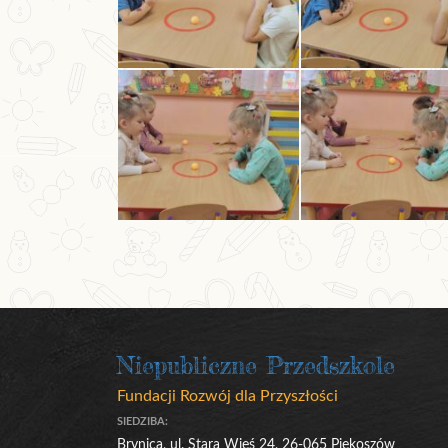
Niepubliczne Przedszkole
Fundacji Rozwój dla Przyszłości
SIEDZIBA:
Brynica, ul. Stara Wieś 24, 26-065 Piekoszów