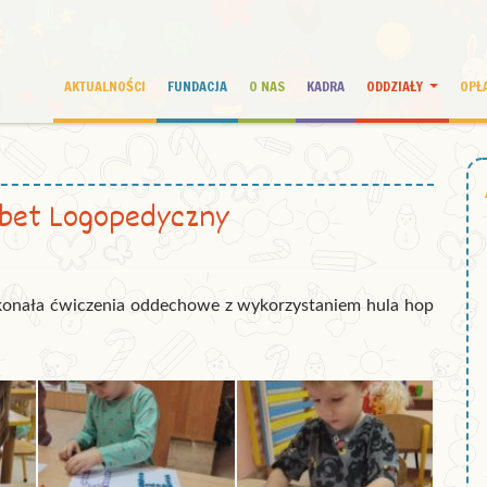
AKTUALNOŚCI
FUNDACJA
O NAS
KADRA
ODDZIAŁY
OPŁ
abet Logopedyczny
konała ćwiczenia oddechowe z wykorzystaniem hula hop