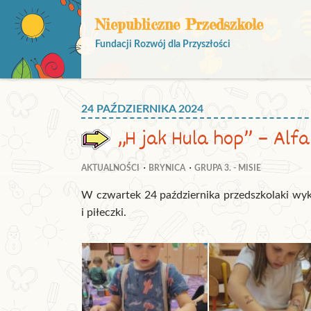
Niepubliczne Przedszkole
Fundacji Rozwój dla Przyszłości
24 PAŹDZIERNIKA 2024
„H jak Hula hop” – Alf
AKTUALNOŚCI
BRYNICA
GRUPA 3. - MISIE
W czwartek 24 października przedszkolaki wy
i piłeczki.