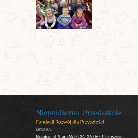
Niepubliczne Przedszkole
Fundacji Rozwój dla Przyszłości
SIEDZIBA:
Brynica, ul. Stara Wieś 24, 26-065 Piekoszów