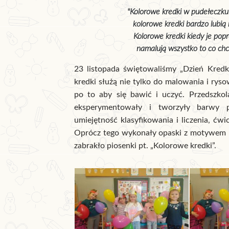
"Kolorowe kredki w pudełeczku 
kolorowe kredki bardzo lubią 
Kolorowe kredki kiedy je popro
namalują wszystko to co ch
23 listopada świętowaliśmy „Dzień Kredki”
kredki służą nie tylko do malowania i ryso
po to aby się bawić i uczyć. Przedszkola
eksperymentowały i tworzyły barwy p
umiejętność klasyfikowania i liczenia, ćw
Oprócz tego wykonały opaski z motywem k
zabrakło piosenki pt. „Kolorowe kredki”.