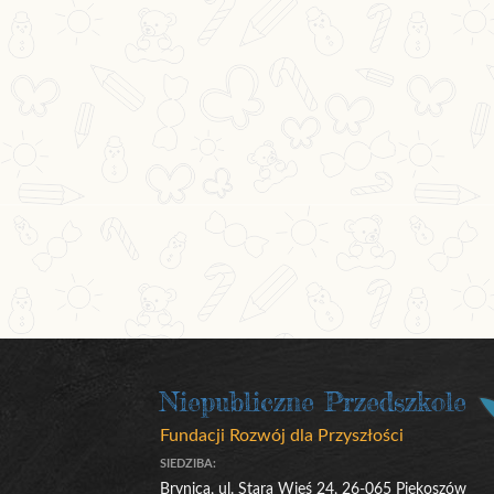
Niepubliczne Przedszkole
Fundacji Rozwój dla Przyszłości
SIEDZIBA:
Brynica, ul. Stara Wieś 24, 26-065 Piekoszów