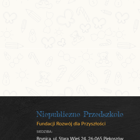
Niepubliczne Przedszkole
Fundacji Rozwój dla Przyszłości
SIEDZIBA:
Brynica, ul. Stara Wieś 24, 26-065 Piekoszów