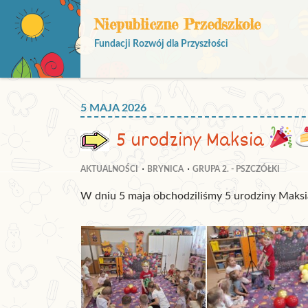
Niepubliczne Przedszkole
Fundacji Rozwój dla Przyszłości
5 MAJA 2026
5 urodziny Maksia
AKTUALNOŚCI
BRYNICA
GRUPA 2. - PSZCZÓŁKI
W dniu 5 maja obchodziliśmy 5 urodziny Maksia