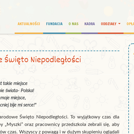
AKTUALNOŚCI
FUNDACJA
O NAS
KADRA
ODDZIAŁY
OPŁ
e Święto Niepodległości
st takie miejsce
ie świata- Polska!
 moje miejsce,
cniej bije mi serce!"
rodowe Święto Niepodległości. To wyjątkowy czas dla
upy „Myszki” oraz pracownicy przedszkola zebrali się, aby
ów czas. Wszyscy z powagą i w dużym skupieniu oglądali